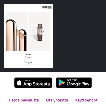
Tietoa palvelusta
Ota yhteyttä
Käyttöehdot