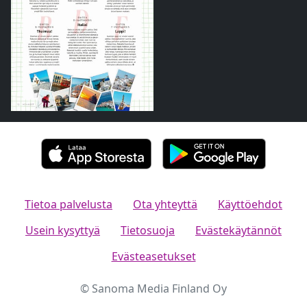
Tietoa palvelusta
Ota yhteyttä
Käyttöehdot
Usein kysyttyä
Tietosuoja
Evästekäytännöt
Evästeasetukset
© Sanoma Media Finland Oy