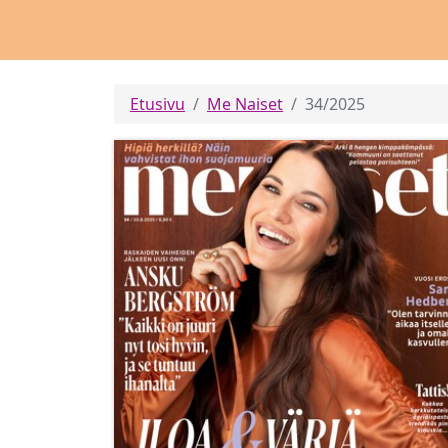
Etusivu
Me Naiset
34/2025