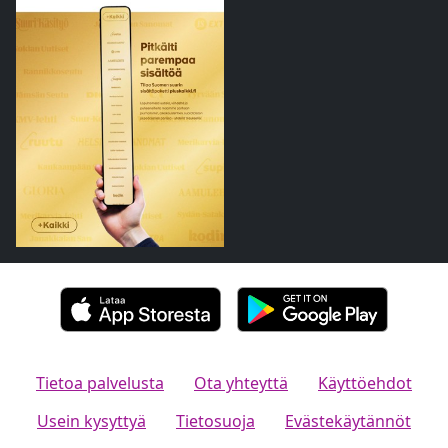
Tietoa palvelusta
Ota yhteyttä
Käyttöehdot
Usein kysyttyä
Tietosuoja
Evästekäytännöt